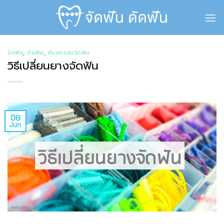
Skip
to
content
จัดฟัน
,
ดัดฟัน
,
ทันตกรรมจัดฟัน
วิธีเปลี่ยนยางจัดฟัน
08
Jun