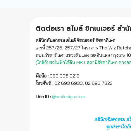
คลินิกทันตกรรมจัดฟัน โดยทีมแพทย์ผู้เชี่ยวชาญเฉพาะทางพร้อม
บริการตรวจรักษา และแนะนำการดูแลการจัดฟันอย่างถูกวิธี ตาม
มาตรฐาน
ISO 9001:2015 เต็มระบบ
(สาขารัชดาภิเษก19)
02 693 7822
CONTACT@SMILESIGNATURE.COM
จัดฟันดัดฟัน.COM